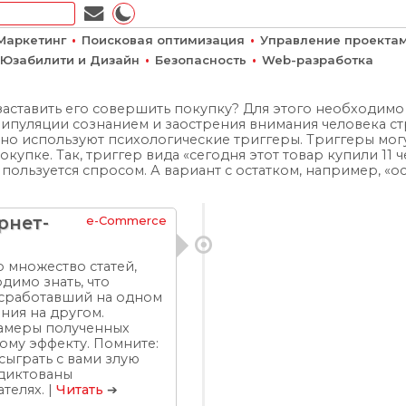
•
•
Маркетинг
Поисковая оптимизация
Управление проекта
•
•
Юзабилити и Дизайн
Безопасность
Web-разработка
заставить его совершить покупку? Для этого необходим
анипуляции сознанием и заострения внимания человека с
но используют психологические триггеры. Триггеры мог
упке. Так, триггер вида «сегодня этот товар купили 11 ч
пользуется спросом. А вариант с остатком, например, «ос
рнет-
e-Commerce
 множество статей,
димо знать, что
 сработавший на одном
ния на другом.
замеры полученных
ому эффекту. Помните:
сыграть с вами злую
одиктованы
телях. |
Читать
➔