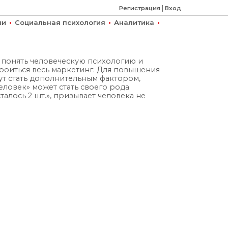
|
Регистрация
Вход
•
•
•
ми
Социальная психология
Аналитика
о понять человеческую психологию и
троиться весь маркетинг. Для повышения
ут стать дополнительным фактором,
еловек» может стать своего рода
талось 2 шт.», призывает человека не