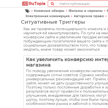
RuTopia
•
•
•
Книжные обзоры
Фильмы и сериалы
•
•
Электронная коммерция
Авторское право
Ситуативные Триггеры
Как же привлечь потенциального клиента и 
научиться ей манипулировать. По сути на м
конверсии сайта и увеличения продаж актив
побуждающим посетителей вашего сайта к пок
социальным доказательством того, что товар 
медлить, иначе товар может закончиться.
Как увеличить конверсию инте
магазина
По поводу увеличения конверсии написано
содержащих сотни советов. Однако необхо
универсальных рекомендаций нет. Прием,
сайте, может не дать существенного улучше
Поэтому только постоянные доработки и 
результатов могут привести к положительн
улучшения, внедряемые для галочки, могут 
шутку, поэтому лучше, чтобы они были пр
особенностями рынка и заботой о пользова