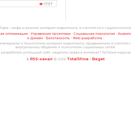
1737
Topia - мифы и реалии интернет-маркетинга, e-commerce и социопсихоло
•
•
•
ая оптимизация
Управление проектами
Социальная психология
Аналит
•
•
•
и Дизайн
Безопасность
Web-разработка
материалы о технологиях интернет-маркетинга, продвижении e-commerce
виртуальному общению и психологии социальных сетей.
 разработать успешный сайт, защитить права в интернет? РуТопия подска
RSS-канал
TotalShiva
Beget
2026
/