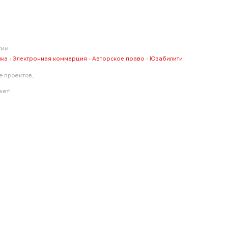
гии
•
•
•
ика
Электронная коммерция
Авторское право
Юзабилити
 проектов,
жет!