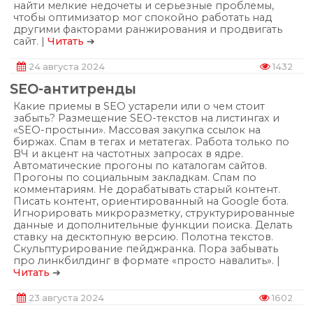
найти мелкие недочеты и серьезные проблемы,
чтобы оптимизатор мог спокойно работать над
другими факторами ранжирования и продвигать
сайт. |
Читать
➔
24 августа 2024
1432
SEO-антитренды
Какие приемы в SEO устарели или о чем стоит
забыть? Размещение SEO-текстов на листингах и
«SEO-простыни». Массовая закупка ссылок на
биржах. Спам в тегах и метатегах. Работа только по
ВЧ и акцент на частотных запросах в ядре.
Автоматические прогоны по каталогам сайтов.
Прогоны по социальным закладкам. Спам по
комментариям. Не дорабатывать старый контент.
Писать контент, ориентированный на Google бота.
Игнорировать микроразметку, структурированные
данные и дополнительные функции поиска. Делать
ставку на десктопную версию. Полотна текстов.
Скульптурирование пейджранка. Пора забывать
про линкбилдинг в формате «просто навалить». |
Читать
➔
23 августа 2024
1602