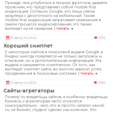
Прежде, чем углубиться в теорию фрэгглов, давайте
проясним, что представляет собой mobile-first
индексация. Согласно Google, это лишь смена
краулера с десктопного на мобильный. Также
mobile-first индексация затрагивает изменения в
самом процессе индексирования, что также
вытекает из её названия. |
Читать
➔
15 августа 2024
1392
Хороший сниппет
У некоторых сайтов в поисковой выдаче Google и
Яндекс иногда появляется не только заголовок и
описание, но и дополнительная информация. Эта
выдача и называется «сниппетом». От того, как
выглядит сниппет сайта, во многом зависит успех
продвижения в поисковых системах. |
Читать
➔
12 августа 2024
2180
Сайты-агрегаторы
Почему-то владельцы сайтов, а особенно владельцы
бизнеса, к агрегаторам часто относятся
снисходительно - мол, это ж просто каталог какой-
то, не бизнес, студент сделал «на коленке». Это