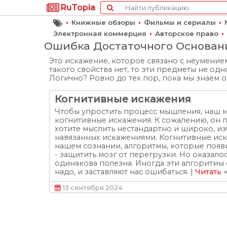
RuTopia
•
•
•
Книжные обзоры
Фильмы и сериалы
•
•
Электронная коммерция
Авторское право
Ошибка Достаточного Основан
Это искажение, которое связано с неумением 
такого свойства нет, то эти предметы не одно
Логично? Ровно до тех пор, пока мы знаем о 
Когнитивные искажения
Чтобы упростить процесс мышления, наш 
когнитивные искажения. К сожалению, он п
хотите мыслить нестандартно и широко, из
навязанных искажениями. Когнитивные иска
нашем сознании, алгоритмы, которые появ
- защитить мозг от перегрузки. Но оказалос
одинакова полезна. Иногда эти алгоритмы 
надо, и заставляют нас ошибаться. |
Читать
13 сентября 2024