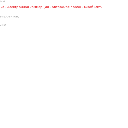
гии
•
•
•
ика
Электронная коммерция
Авторское право
Юзабилити
 проектов,
жет!