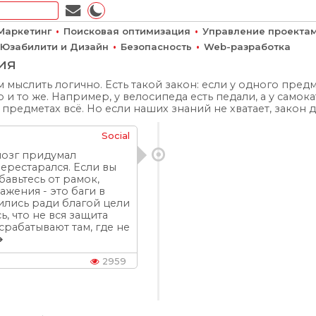
•
•
Маркетинг
Поисковая оптимизация
Управление проекта
•
•
Юзабилити и Дизайн
Безопасность
Web-разработка
ия
мыслить логично. Есть такой закон: если у одного предме
 и то же. Например, у велосипеда есть педали, а у самока
предметах всё. Но если наших знаний не хватает, закон д
Social
мозг придумал
ерестарался. Если вы
бавьтесь от рамок,
жения - это баги в
ились ради благой цели
ь, что не вся защита
срабатывают там, где не
➔
2959