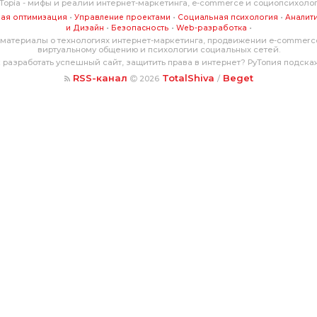
Topia - мифы и реалии интернет-маркетинга, e-commerce и социопсихоло
•
•
•
ая оптимизация
Управление проектами
Социальная психология
Аналит
•
•
•
и Дизайн
Безопасность
Web-разработка
материалы о технологиях интернет-маркетинга, продвижении e-commerce
виртуальному общению и психологии социальных сетей.
 разработать успешный сайт, защитить права в интернет? РуТопия подска
RSS-канал
TotalShiva
Beget
2026
/