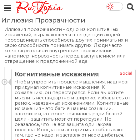
Иллюзия Прозрачности
Иллюзия прозрачности - одно из когнитивных
искажений, выражающееся в тенденции людей
переоценивать способность других понимать их и
свою способность понимать других. Люди часто
хотят скрыть свои внутренние переживания,
например, нервозность перед выступлением или
отвращение к предложенной еде.
Когнитивные искажения
Social
Чтобы упростить процесс мышления, наш мозг
придумал когнитивные искажения. К
сожалению, он перестарался. Если вы хотите
мыслить нестандартно и широко, избавьтесь от
рамок, навязанных искажениями. Когнитивные
искажения - это баги в нашем сознании,
алгоритмы, которые появились ради благой
цели - защитить мозг от перегрузки. Но
оказалось, что не вся защита одинакова
полезна. Иногда эти алгоритмы срабатывают
там, где не надо, и заставляют нас ошибаться. |