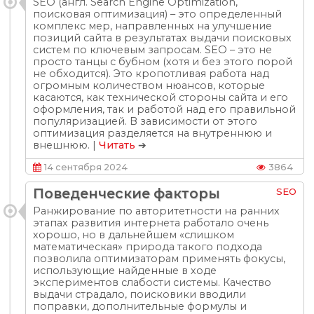
SEO (англ. Search Engine Optimization,
поисковая оптимизация) – это определенный
комплекс мер, направленных на улучшение
позиций сайта в результатах выдачи поисковых
систем по ключевым запросам. SEO – это не
просто танцы с бубном (хотя и без этого порой
не обходится). Это кропотливая работа над
огромным количеством нюансов, которые
касаются, как технической стороны сайта и его
оформления, так и работой над его правильной
популяризацией. В зависимости от этого
оптимизация разделяется на внутреннюю и
внешнюю. |
Читать
➔
14 сентября 2024
3864
Поведенческие факторы
SEO
Ранжирование по авторитетности на ранних
этапах развития интернета работало очень
хорошо, но в дальнейшем «слишком
математическая» природа такого подхода
позволила оптимизаторам применять фокусы,
использующие найденные в ходе
экспериментов слабости системы. Качество
выдачи страдало, поисковики вводили
поправки, дополнительные формулы и