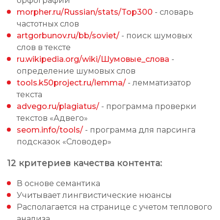
орфографии
morpher.ru/Russian/stats/Top300
- словарь
частотных слов
artgorbunov.ru/bb/soviet/
- поиск шумовых
слов в тексте
ru.wikipedia.org/wiki/Шумовые_слова
-
определение шумовых слов
tools.k50project.ru/lemma/
- лемматизатор
текста
advego.ru/plagiatus/
- программа проверки
текстов «Адвего»
seom.info/tools/
- программа для парсинга
подсказок «Словодер»
12 критериев качества контента:
В основе семантика
Учитывает лингвистические нюансы
Располагается на странице с учетом теплового
анализа